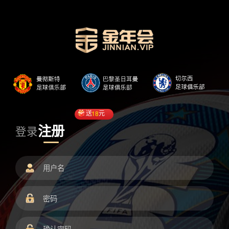
送
18
元
注册
登录