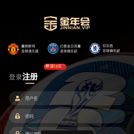
送
18
元
注册
登录