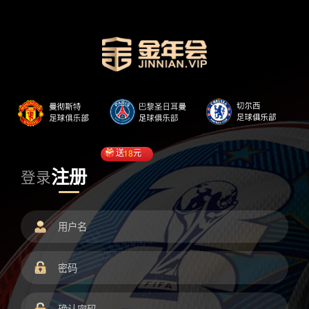
送
18
元
注册
登录