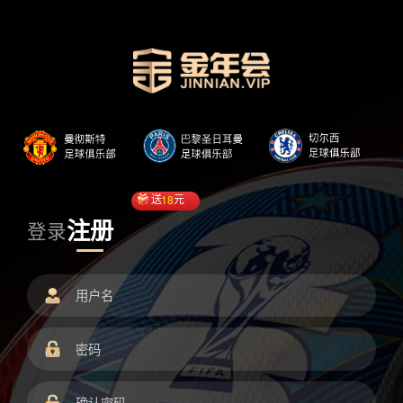
送
18
元
注册
登录